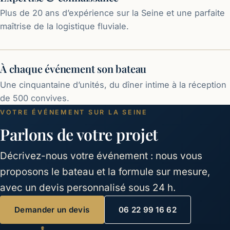
Plus de 20 ans d’expérience sur la Seine et une parfaite
maîtrise de la logistique fluviale.
À chaque événement son bateau
Une cinquantaine d’unités, du dîner intime à la réception
de 500 convives.
VOTRE ÉVÉNEMENT SUR LA SEINE
Parlons de votre projet
Décrivez-nous votre événement : nous vous
proposons le bateau et la formule sur mesure,
avec un devis personnalisé sous 24 h.
Demander un devis
06 22 99 16 62