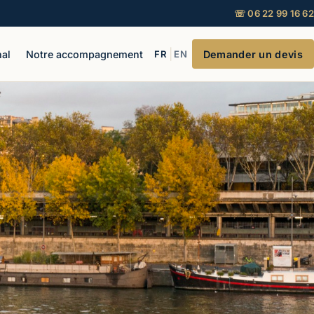
☏ 06 22 99 16 62
|
al
Notre accompagnement
FR
EN
Demander un devis