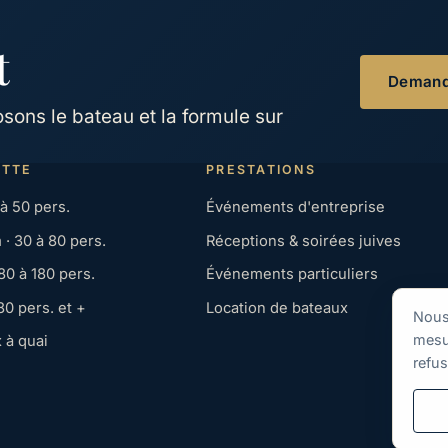
t
Demand
ons le bateau et la formule sur
OTTE
PRESTATIONS
 à 50 pers.
Événements d'entreprise
· 30 à 80 pers.
Réceptions & soirées juives
80 à 180 pers.
Événements particuliers
80 pers. et +
Location de bateaux
Nous 
mesur
 à quai
refus