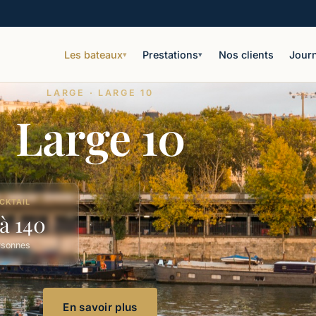
Les bateaux
Prestations
Nos clients
Journ
▾
▾
LARGE · LARGE 10
Large 10
CKTAIL
à 140
rsonnes
En savoir plus