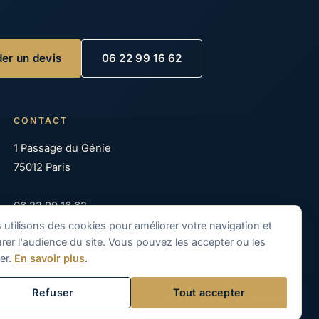
er un devis
06 22 99 16 62
CONTACT
1 Passage du Génie
75012 Paris
06 22 99 16 62
06 83 11 08 58
utilisons des cookies pour améliorer votre navigation et
er l'audience du site. Vous pouvez les accepter ou les
contact@seine-en-bateaux.com
er.
En savoir plus
.
Refuser
Tout accepter
Trouvez votre bateau