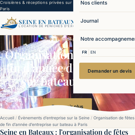
Nos clients
Croisières & réceptions privées sur la Seine —
☏ 06 22 99 16
Paris
62
Journal
SEINE EN BATEAUX
Ouvr
LOCATION DE PÉNICHES D'EXCEPTION
Notre accompagneme
PRESTATIONS
Organisation de fêtes de
|
FR
EN
fin d’année d’entreprise
Demander un devis
sur bateau à Paris
En savoir plus
Accueil
/
Évènements d’entreprise sur la Seine
/
Organisation de fêtes
de fin d’année d’entreprise sur bateau à Paris
Seine en Bateaux : l’organisation de fêtes