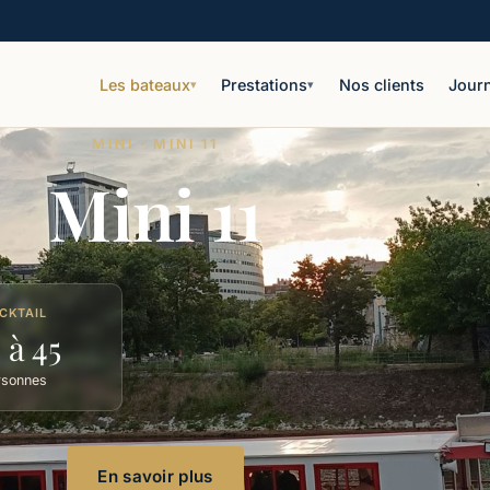
Les bateaux
Prestations
Nos clients
Journ
▾
▾
MINI · MINI 11
Mini 11
CKTAIL
 à 45
rsonnes
En savoir plus